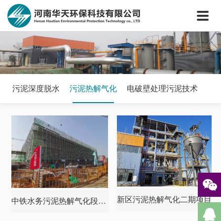
网站首页
关于我们
核心技术
新闻中心
工程案例
污泥深度脱水
污泥热解气化
电破壁处理污泥技术
案例视频
联系我们
新区污泥热解气化二期项目
中铁水务污泥热解气化段项目